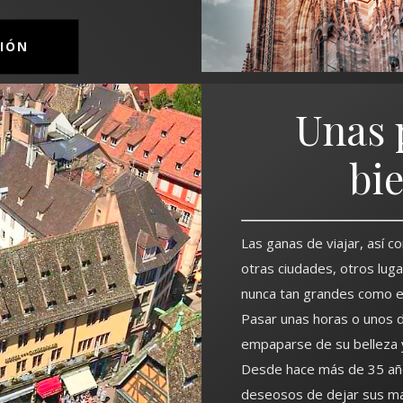
IÓN
Unas 
bi
Las ganas de viajar, así 
otras ciudades, otros lug
nunca tan grandes como en
Pasar unas horas o unos dí
empaparse de su belleza y
Desde hace más de 35 años
deseosos de dejar sus mal