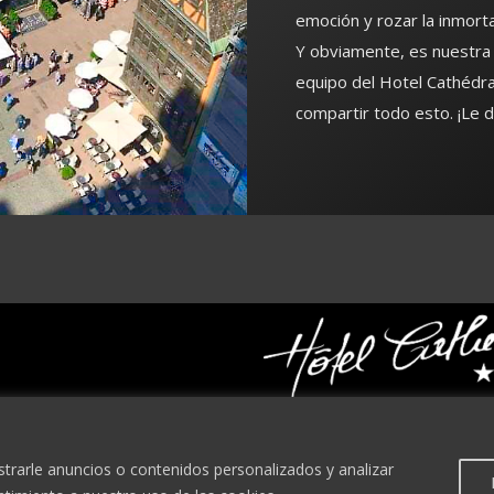
emoción y rozar la inmorta
Y obviamente, es nuestra 
equipo del Hotel Cathédra
compartir todo esto. ¡Le 
12-13 place de la Cathédrale
67000 STRASBOURG
rarle anuncios o contenidos personalizados y analizar
FRANCE