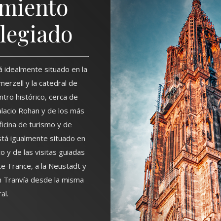
miento
ilegiado
á idealmente situado en la
erzell y la catedral de
tro histórico, cerca de
alacio Rohan y de los más
ficina de turismo y de
stá igualmente situado en
co y de las visitas guiadas
ite-France, a la Neustadt y
en Tranvía desde la misma
al.