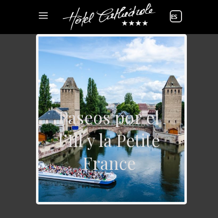
Elegir
un
idioma
Paseos por el
l’Ill y la Petite
France