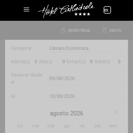
Elegir
un
idioma